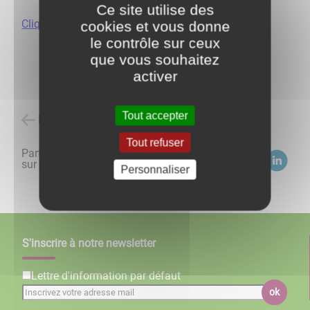
Ce site utilise des
Cliquez ici pour découvrir les modalités.
cookies et vous donne
le contrôle sur ceux
que vous souhaitez
activer
Tout accepter
Retour à l'accueil
Tout refuser
Partagez
sur :
Personnaliser
S'inscrire à notre newsletter
Lettre d'information par défaut
ok