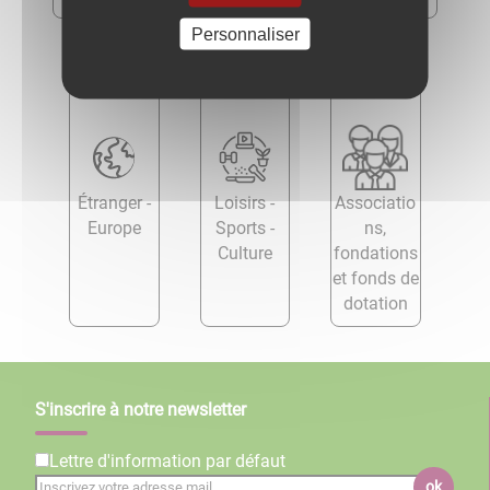
Personnaliser
Étranger -
Loisirs -
Associatio
Europe
Sports -
ns,
Culture
fondations
et fonds de
dotation
S'inscrire à notre newsletter
Lettre d'information par défaut
ok