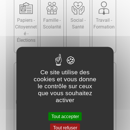
Papiers -
Famille -
Social -
Travail -
Citoyennet
Scolarité
Santé
Formation
é -
Élections
Ce site utilise des
cookies et vous donne
le contrôle sur ceux
que vous souhaitez
activer
Logement
Transports
Argent -
Justice
- Mobilité
Impôts -
Consomm
Tout accepter
ation
Tout refuser