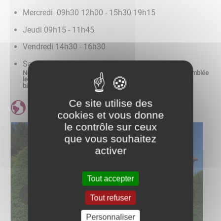
Mercredi 09h30 12h00 - 15h30 19h15
Jeudi 09h15 - 11h45
Vendredi 14h30 - 16h30
Samedi 09h00 - 12h15
Nous vous informons que le conseil municipal, réuni en assemblée
le 06 septembre 2024, a décidé la gratuité d'adhésion à la
bibliothèque municipale.
Ce site utilise des
Site internet de la bibliothèque
cookies et vous donne
le contrôle sur ceux
que vous souhaitez
activer
Tout accepter
Tout refuser
Personnaliser