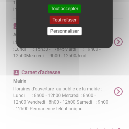
16h30 Samedi 09h00 - 12h15 Nous vous
Tout accepter
informons que ...
Tout refuser
Carnet d'adresse
Personnaliser
Agence postale communale
L'agence postale communale est ouverte
:Lundi : 15h30 - 17h45Mardi : 9h00 -
12h00Mercredi : 9h00 - 12h00Jeudi ...
Carnet d'adresse
Mairie
Horaires d'ouverture au public de la mairie :
Lundi : 8h00 - 12h00 Mercredi : 8h00 -
12h00 Vendredi : 8h00 - 12h00 Samedi : 9h00
- 12h00 Permanence téléphonique ...