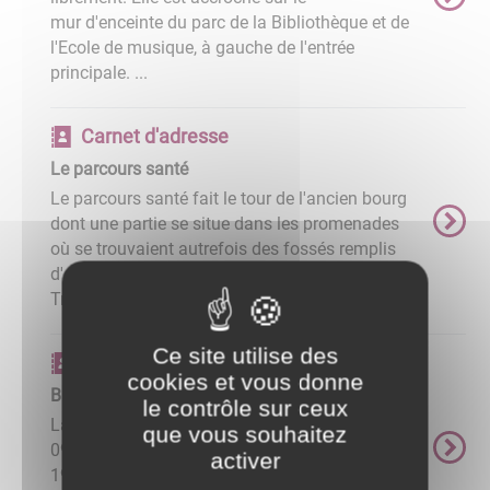
mur d'enceinte du parc de la Bibliothèque et de
l'Ecole de musique, à gauche de l'entrée
principale. ...
Carnet d'adresse
Le parcours santé
Le parcours santé fait le tour de l'ancien bourg
dont une partie se situe dans les promenades
où se trouvaient autrefois des fossés remplis
d'eau. Il commence en haut de la rue des
Treilles et se termine ...
Ce site utilise des
Carnet d'adresse
cookies et vous donne
Bibliothèque
le contrôle sur ceux
La bibliothèque est ouverte au public : Mardi
que vous souhaitez
09h15 - 11h45 Mercredi 09h30 12h00 - 15h30
activer
19h15 Jeudi 09h15 - 11h45 Vendredi 14h30 -