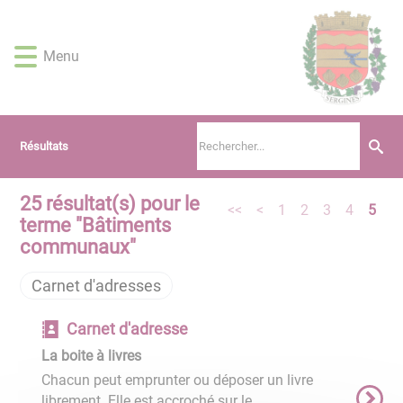
Lien
Lien
Lien
Lien
Panneau de gestion des cookies
d'accès
d'accès
d'accès
d'accès
rapide
rapide
rapide
rapide
Menu
au
au
à
au
menu
contenu
la
pied
principal
recherche
de
page
Résultats
25
résultat(s) pour le
<<
<
1
2
3
4
5
terme "
Bâtiments
communaux
"
Carnet d'adresses
Carnet d'adresse
La boite à livres
Chacun peut emprunter ou déposer un livre
librement. Elle est accroché sur le